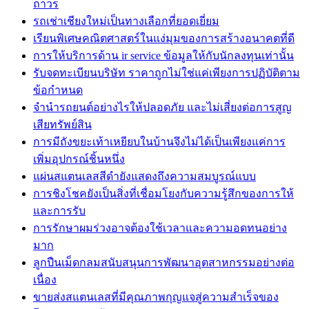
ถาวร
รถเช่าเชียงใหม่เป็นทางเลือกที่ยอดเยี่ยม
เรียนพิเศษคณิตศาสตร์ในแง่มุมของการสร้างอนาคตที่ดี
การให้บริการด้าน ir service ข้อมูลให้กับนักลงทุนเท่านั้น
รับจดทะเบียนบริษัท ราคาถูกไม่ใช่แค่เพียงการปฏิบัติตาม
ข้อกำหนด
จำนำรถยนต์อย่างไรให้ปลอดภัย และไม่เสี่ยงต่อการสูญ
เสียทรัพย์สิน
การมีถังขยะเท้าเหยียบในบ้านจึงไม่ได้เป็นเพียงแค่การ
เพิ่มอุปกรณ์ชิ้นหนึ่ง
แผ่นสแตนเลสสีดำยังแสดงถึงความสมบูรณ์แบบ
การชิงโชคยังเป็นสิ่งที่เชื่อมโยงกับความรู้สึกของการให้
และการรับ
การรักษาผมร่วงอาจต้องใช้เวลาและความอดทนอย่าง
มาก
ลูกปืนเม็ดกลมสนับสนุนการพัฒนาอุตสาหกรรมอย่างต่อ
เนื่อง
ขายส่งสแตนเลสที่มีคุณภาพกุญแจสู่ความสำเร็จของ