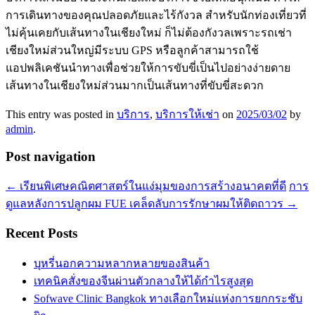
การเดินทางของคุณปลอดภัยและไร้กังวล สำหรับนักท่องเที่ยวที่
ไม่คุ้นเคยกับเส้นทางในเชียงใหม่ ก็ไม่ต้องกังวลเพราะรถเช่า
เชียงใหม่ส่วนใหญ่มีระบบ GPS หรือลูกค้าสามารถใช้
แอปพลิเคชันนำทางเพื่อช่วยให้การขับขี่เป็นไปอย่างง่ายดาย
เส้นทางในเชียงใหม่ส่วนมากเป็นเส้นทางที่ขับขี่สะดวก
This entry was posted in
บริการ
,
บริการให้เช่า
on
2025/03/02
by
admin
.
Post navigation
←
เรียนพิเศษคณิตศาสตร์ในแง่มุมของการสร้างอนาคตที่ดี
การ
ดูแลหลังการปลูกผม FUE เคล็ดลับการรักษาผมให้ติดถาวร
→
Recent Posts
บุหรี่นอกความหลากหลายของสินค้า
เทคนิคสั่งของจีนผ่านตัวกลางให้ได้กำไรสูงสุด
Sofwave Clinic Bangkok ทางเลือกใหม่แห่งการยกกระชับ