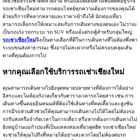
เที่ยวชมธรรมชาติที่สวยงาม หรือแม้แต่เดินทางเพื่อติดต่อธุรกิจ
รถเช่าเชียงใหม่สามารถตอบโจทย์ทุกความต้องการของคุณได้
ด้วยบริการที่หลากหลายและราคาเข้าถึงได้ นักท่องเที่ยว
สามารถเลือกรถให้เหมาะสมกับการเดินทางของตนเอง ไม่ว่าจะ
เป็นรถเก๋ง รถกระบะ รถ SUV หรือแม้แต่รถตู้สำหรับกลุ่มใหญ่
รถเช่าเชียงใหม่
จึงเป็นทางเลือกที่ดีในการเดินทางที่ไม่ต้องพึ่งพา
ระบบขนส่งสาธารณะ ซึ่งอาจไม่สะดวกหรือไม่ครอบคลุมเส้น
ทางที่คุณต้องการไป
หากคุณเลือกใช้บริการรถเช่าเชียงใหม่
คุณสามารถเดินทางไปยังจุดหมายปลายทางที่ต้องการได้อย่าง
อิสระและไม่ต้องกังวลเกี่ยวกับตารางเวลารถโดยสาร เช่น การ
เดินทางขึ้นดอยอินทนนท์ที่ต้องใช้เส้นทางที่คดเคี้ยวและสูงชัน
การมีรถส่วนตัวช่วยให้คุณสามารถเดินทางไปได้โดยไม่ต้องรอ
รถรับส่งหรือจำกัดเวลาในการเที่ยว หรือหากต้องการเดินทางไป
ยังหมู่บ้านแม่กำปองที่เป็นแหล่งท่องเที่ยวสุดฮิต รถเช่าเชียงใหม่
จะช่วยให้คุณไปถึงที่หมายได้อย่างสะดวกโดยไม่ต้องต่อรถ