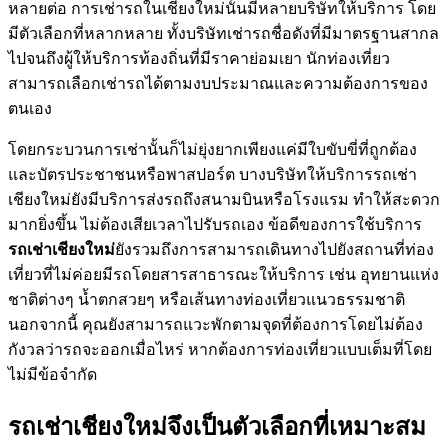
หลายต่อ การเช่ารถในเชียงใหม่นั้นมีหลายบริษัทให้บริการ โดย
มีตัวเลือกที่หลากหลาย ทั้งบริษัทเช่ารถชื่อดังที่มีมาตรฐานสากล
ไปจนถึงผู้ให้บริการท้องถิ่นที่มีราคาย่อมเยา นักท่องเที่ยว
สามารถเลือกเช่ารถได้ตามงบประมาณและความต้องการของ
ตนเอง
โดยกระบวนการเช่านั้นก็ไม่ยุ่งยากเพียงแค่มีใบขับขี่ที่ถูกต้อง
และบัตรประชาชนหรือพาสปอร์ต บางบริษัทให้บริการรถเช่า
เชียงใหม่ยังมีบริการส่งรถถึงสนามบินหรือโรงแรม ทำให้สะดวก
มากยิ่งขึ้น ไม่ต้องเสียเวลาไปรับรถเอง ข้อดีของการใช้บริการ
รถเช่าเชียงใหม่
ยังรวมถึงการสามารถเดินทางไปยังสถานที่ท่อง
เที่ยวที่ไม่ค่อยมีรถโดยสารสาธารณะให้บริการ เช่น อุทยานแห่ง
ชาติต่างๆ น้ำตกสวยๆ หรือเส้นทางท่องเที่ยวแนวธรรมชาติ
นอกจากนี้ คุณยังสามารถแวะพักตามจุดที่ต้องการโดยไม่ต้อง
กังวลว่ารถจะออกเมื่อไหร่ หากต้องการท่องเที่ยวแบบเต็มที่โดย
ไม่มีข้อจำกัด
รถเช่าเชียงใหม่จึงเป็นตัวเลือกที่เหมาะสม