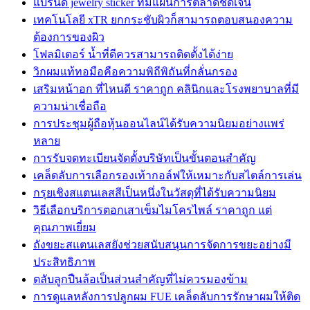
แบรนด์ jewelry sticker ที่มีแผนการตลาดชัดเจน
เทคโนโลยี xTR ยกกระชับผิวก็สามารถตอบสนองความ
ต้องการของผิว
โฟลมิเตอร์ น้ำที่ดีควรสามารถติดตั้งได้ง่าย
วิกผมแท้ทอมือคือความพิถีพิถันที่กลั่นกรอง
เสริมหน้าอก ที่ไหนดี ราคาถูก คลินิกและโรงพยาบาลที่มี
ความน่าเชื่อถือ
การประชุมผู้ถือหุ้นออนไลน์ได้รับความนิยมอย่างแพร่
หลาย
การรับจดทะเบียนจัดตั้งบริษัทเป็นขั้นตอนสำคัญ
เคล็ดลับการเลือกรองเท้ากอล์ฟให้เหมาะกับสไตล์การเล่น
กรุยเชิงสแตนเลสสีเป็นหนึ่งในวัสดุที่ได้รับความนิยม
วิธีเลือกบริการตอกเสาเข็มไมโครไพล์ ราคาถูก แต่
คุณภาพเยี่ยม
ถังขยะสแตนเลสยังช่วยสนับสนุนการจัดการขยะอย่างมี
ประสิทธิภาพ
ตลับลูกปืนล้อเป็นส่วนสำคัญที่ไม่ควรมองข้าม
การดูแลหลังการปลูกผม FUE เคล็ดลับการรักษาผมให้ติด