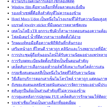
ความประณีตในการเลือกใช้กล่องพัสดุ
Window film คือทางเลือกที่ทั้งฉลาดและยั่งยืน
รองเท้าเซฟตี้คือสิ่งสำคัญที่ไม่ควรมองข้าม
Hotel Moco Udon เป็นหนึ่งในโรงแรมที่ได้รับความนิยมสูงส
แบรนด์ jewelry sticker ที่มีแผนการตลาดชัดเจน
เทคโนโลยี xTR ยกกระชับผิวก็สามารถตอบสนองความต้อ
โฟลมิเตอร์ น้ำที่ดีควรสามารถติดตั้งได้ง่าย
วิกผมแท้ทอมือคือความพิถีพิถันที่กลั่นกรอง
เสริมหน้าอก ที่ไหนดี ราคาถูก คลินิกและโรงพยาบาลที่มีคว
การประชุมผู้ถือหุ้นออนไลน์ได้รับความนิยมอย่างแพร่หลา
การรับจดทะเบียนจัดตั้งบริษัทเป็นขั้นตอนสำคัญ
เคล็ดลับการเลือกรองเท้ากอล์ฟให้เหมาะกับสไตล์การเล่น
กรุยเชิงสแตนเลสสีเป็นหนึ่งในวัสดุที่ได้รับความนิยม
วิธีเลือกบริการตอกเสาเข็มไมโครไพล์ ราคาถูก แต่คุณภาพเ
ถังขยะสแตนเลสยังช่วยสนับสนุนการจัดการขยะอย่างมีประ
ตลับลูกปืนล้อเป็นส่วนสำคัญที่ไม่ควรมองข้าม
การดูแลหลังการปลูกผม FUE เคล็ดลับการรักษาผมให้ติดถ
รถเช่าเชียงใหม่เป็นทางเลือกที่ยอดเยี่ยม