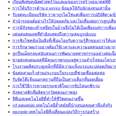
เรียนพิเศษคณิตศาสตร์ในแง่มุมของการสร้างอนาคตที่ดี
การให้บริการด้าน ir service ข้อมูลให้กับนักลงทุนเท่านั้น
รับจดทะเบียนบริษัท ราคาถูกไม่ใช่แค่เพียงการปฏิบัติตาม
จำนำรถยนต์อย่างไรให้ปลอดภัย และไม่เสี่ยงต่อการสูญเสีย
การมีถังขยะเท้าเหยียบในบ้านจึงไม่ได้เป็นเพียงแค่การเพิ่มอ
แผ่นสแตนเลสสีดำยังแสดงถึงความสมบูรณ์แบบ
การชิงโชคยังเป็นสิ่งที่เชื่อมโยงกับความรู้สึกของการให้แ
การรักษาผมร่วงอาจต้องใช้เวลาและความอดทนอย่างมาก
ลูกปืนเม็ดกลมสนับสนุนการพัฒนาอุตสาหกรรมอย่างต่อเนื่
ขายส่งสแตนเลสที่มีคุณภาพกุญแจสู่ความสำเร็จของโครงก
โรงงานผลิตประตูเหล็กที่มีมีความแข็งแรงและปลอดภัยมาก
ข้อต่อสวมเร็วส่วนประกอบในระบบที่ช่วยเชื่อมต่อท่อ
รับจัดโต๊ะจีนนอกสถานที่ถือเป็นทางเลือกที่ยอดเยี่ยม
การใช้วิธีการทางธรรมชาติในการขับไล่นกพิราบ
ถังพลาสติกที่ผลิตจากวัสดุคุณภาพสูง
จีพีเอสเทคโนโลยีที่ทำให้ชีวิตคุณง่ายขึ้น
vrf mitsubishi เทคโนโลยีล้ำสมัยที่นำเสนอคุณค่าที่แท้จริง
micropile เทคโนโลยีที่เปลี่ยนแปลงวิถีการก่อสร้าง