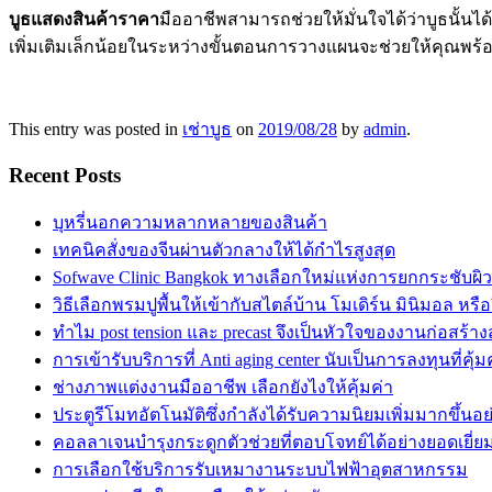
บูธแสดงสินค้าราคา
มืออาชีพสามารถช่วยให้มั่นใจได้ว่าบูธนั้น
เพิ่มเติมเล็กน้อยในระหว่างขั้นตอนการวางแผนจะช่วยให้คุณพร้
This entry was posted in
เช่าบูธ
on
2019/08/28
by
admin
.
Recent Posts
บุหรี่นอกความหลากหลายของสินค้า
เทคนิคสั่งของจีนผ่านตัวกลางให้ได้กำไรสูงสุด
Sofwave Clinic Bangkok ทางเลือกใหม่แห่งการยกกระชับผิว
วิธีเลือกพรมปูพื้นให้เข้ากับสไตล์บ้าน โมเดิร์น มินิมอล หรื
ทำไม post tension และ precast จึงเป็นหัวใจของงานก่อสร้าง
การเข้ารับบริการที่ Anti aging center นับเป็นการลงทุนที่คุ้มค
ช่างภาพแต่งงานมืออาชีพ เลือกยังไงให้คุ้มค่า
ประตูรีโมทอัตโนมัติซึ่งกำลังได้รับความนิยมเพิ่มมากขึ้นอย่
คอลลาเจนบำรุงกระดูกตัวช่วยที่ตอบโจทย์ได้อย่างยอดเยี่ย
การเลือกใช้บริการรับเหมางานระบบไฟฟ้าอุตสาหกรรม