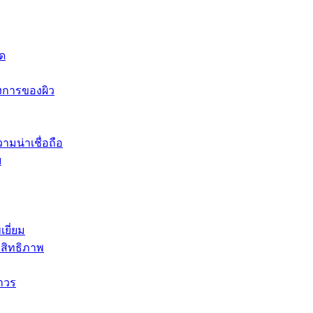
ุด
งการของผิว
ามน่าเชื่อถือ
ย
ยี่ยม
สิทธิภาพ
าวร